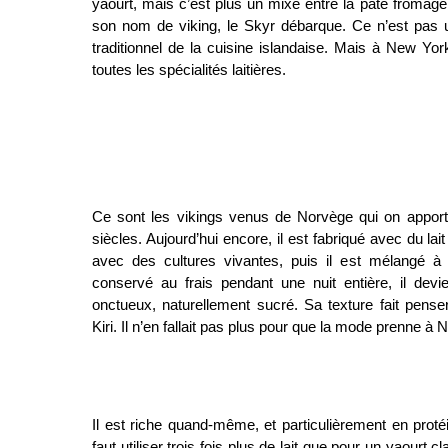
yaourt, mais c’est plus un mixe entre la pâte fromagère
son nom de viking, le Skyr débarque. Ce n’est pas u
traditionnel de la cuisine islandaise. Mais à New Yor
toutes les spécialités laitières.
Ce sont les vikings venus de Norvège qui on apporté
siècles. Aujourd’hui encore, il est fabriqué avec du lait 
avec des cultures vivantes, puis il est mélangé à 
conservé au frais pendant une nuit entière, il dev
onctueux, naturellement sucré. Sa texture fait pens
Kiri. Il n’en fallait pas plus pour que la mode prenne à
Il est riche quand-même, et particulièrement en protéi
faut utiliser trois fois plus de lait que pour un yaourt c