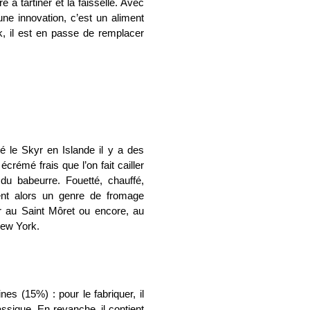
 à tartiner et la faisselle. Avec
ne innovation, c’est un aliment
k, il est en passe de remplacer
 le Skyr en Islande il y a des
écrémé frais que l’on fait cailler
du babeurre. Fouetté, chauffé,
ient alors un genre de fromage
er au Saint Môret ou encore, au
 New York.
nes (15%) : pour le fabriquer, il
lassique. En revanche, il contient